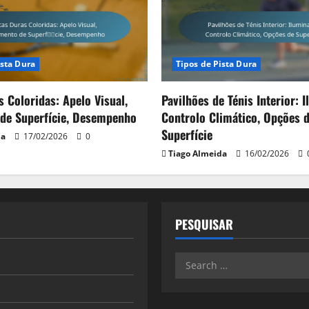
ista Dura
Tipos de Pista Dura
s Coloridas: Apelo Visual,
Pavilhões de Ténis Interior: 
 de Superfície, Desempenho
Controlo Climático, Opções 
Superfície
da
17/02/2026
0
Tiago Almeida
16/02/2026
PESQUISAR
Search
for: