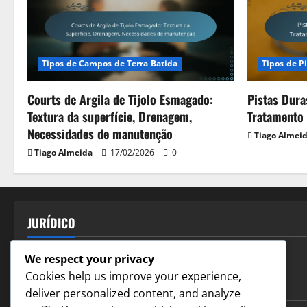
Tipos de Campos de Terra Batida
Tipos de P
Courts de Argila de Tijolo Esmagado:
Pistas Dura
Textura da superfície, Drenagem,
Tratamento
Necessidades de manutenção
Tiago Almei
Tiago Almeida
17/02/2026
0
JURÍDICO
Sobre
We respect your privacy
Cookies help us improve your experience,
Cookies e rastreamento
deliver personalized content, and analyze