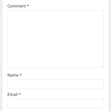
g
Comment
*
a
t
i
o
n
Name
*
Email
*