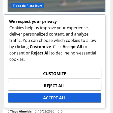
Tipos de Pista Dura
Pavilhões de Ténis Interior: Iluminação, Controlo
We respect your privacy
Climático, Opções de Superfície
Cookies help us improve your experience,
Tiago Almeida
16/02/2026
0
deliver personalized content, and analyze
traffic. You can choose which cookies to allow
by clicking
Customize
. Click
Accept All
to
consent or
Reject All
to decline non-essential
cookies.
CUSTOMIZE
Tipos de Pista Dura
REJECT ALL
Campos Duro Texturizados: Aderência, Jogabilidade,
ACCEPT ALL
Tratamento de Superfície
Tiago Almeida
16/02/2026
0