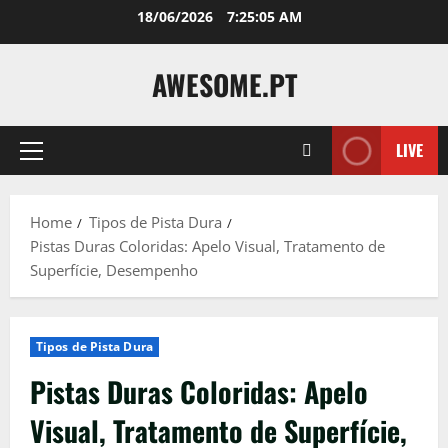
Skip
18/06/2026
7:25:06 AM
to
content
AWESOME.PT
LIVE
Primary
Menu
Home
Tipos de Pista Dura
Pistas Duras Coloridas: Apelo Visual, Tratamento de
Superfície, Desempenho
Tipos de Pista Dura
Pistas Duras Coloridas: Apelo
Visual, Tratamento de Superfície,