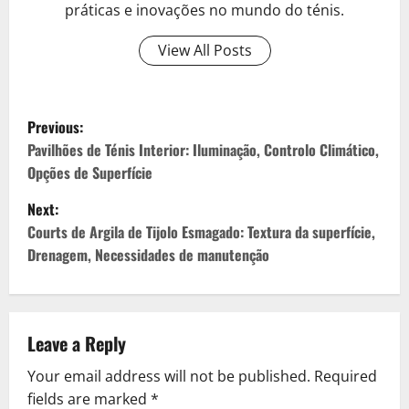
práticas e inovações no mundo do ténis.
View All Posts
P
Previous:
o
Pavilhões de Ténis Interior: Iluminação, Controlo Climático,
Opções de Superfície
s
Next:
t
Courts de Argila de Tijolo Esmagado: Textura da superfície,
Drenagem, Necessidades de manutenção
n
a
v
Leave a Reply
Your email address will not be published.
Required
i
fields are marked
*