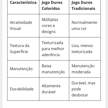
Característica
Jogo Duros
Jogo Duros
Coloridos
Tradicionais
Múltiplas
Atratividade
Normalmente
cores e
Visual
uma cor
designs
Texturizada
Textura da
Lisa, menos
para melhor
Superfície
texturizada
aderência
Baixa
Manutenção
Manutenção
manutenção
moderada
Durável, mas
Altamente
Durabilidade
pode
durável
desbotar