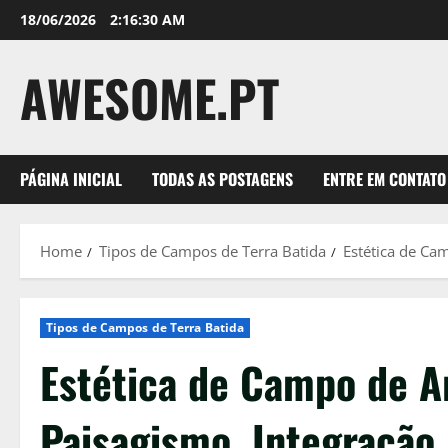
Skip
18/06/2026
2:16:31 AM
to
content
AWESOME.PT
PÁGINA INICIAL
TODAS AS POSTAGENS
ENTRE EM CONTATO
Home
Tipos de Campos de Terra Batida
Estética de Cam
Tipos de Campos de Terra Batida
Estética de Campo de Ar
Paisagismo, Integração