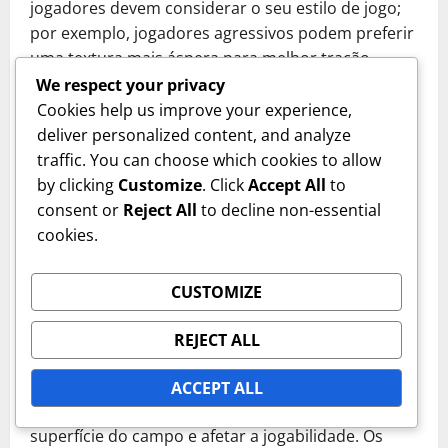
jogadores devem considerar o seu estilo de jogo;
por exemplo, jogadores agressivos podem preferir
uma textura mais áspera para melhor tração.
We respect your privacy
Ao selecionar a textura, pense também sobre o
Cookies help us improve your experience,
clima local. Em áreas com alta humidade, uma
deliver personalized content, and analyze
textura mais fina pode reter a humidade, afetando
traffic. You can choose which cookies to allow
o jogo. Por outro lado, em climas mais secos, uma
by clicking
Customize
. Click
Accept All
to
textura mais grossa pode ajudar na drenagem e
consent or
Reject All
to decline non-essential
reduzir as necessidades de manutenção.
cookies.
Sistemas de drenagem
CUSTOMIZE
A drenagem eficaz é essencial para manter um
campo de argila de tijolo triturado, especialmente
REJECT ALL
em regiões propensas a chuvas intensas. Um
sistema de drenagem bem projetado previne a
ACCEPT ALL
acumulação de água, que pode danificar a
superfície do campo e afetar a jogabilidade. Os